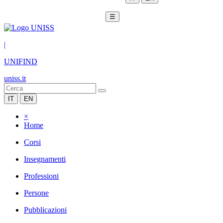
☰
|
UNIFIND
uniss.it
IT
EN
×
Home
Corsi
Insegnamenti
Professioni
Persone
Pubblicazioni