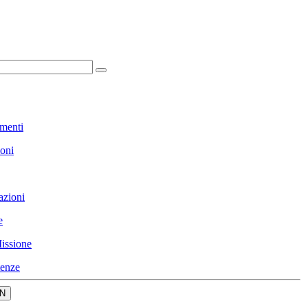
menti
ioni
azioni
e
issione
enze
N