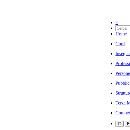
×
Home
Corsi
Insegna
Profess
Persone
Pubblic
Struttur
Terza M
Compet
IT
E