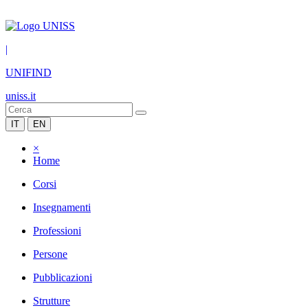
|
UNIFIND
uniss.it
IT
EN
×
Home
Corsi
Insegnamenti
Professioni
Persone
Pubblicazioni
Strutture