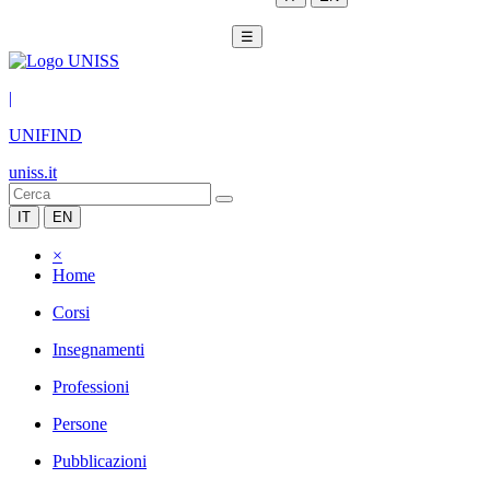
☰
|
UNIFIND
uniss.it
IT
EN
×
Home
Corsi
Insegnamenti
Professioni
Persone
Pubblicazioni