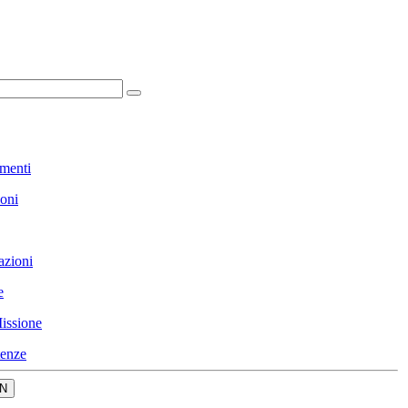
menti
ioni
azioni
e
issione
enze
N