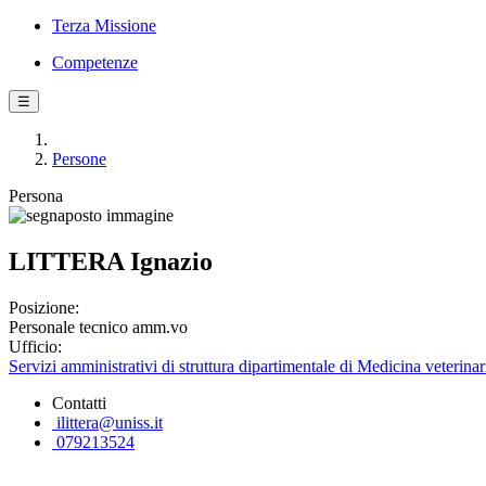
Terza Missione
Competenze
☰
Persone
Persona
LITTERA Ignazio
Posizione:
Personale tecnico amm.vo
Ufficio:
Servizi amministrativi di struttura dipartimentale di Medicina veterinar
Contatti
ilittera@uniss.it
079213524