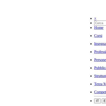
×
Home
Corsi
Insegna
Profess
Persone
Pubblic
Struttur
Terza M
Compet
IT
E