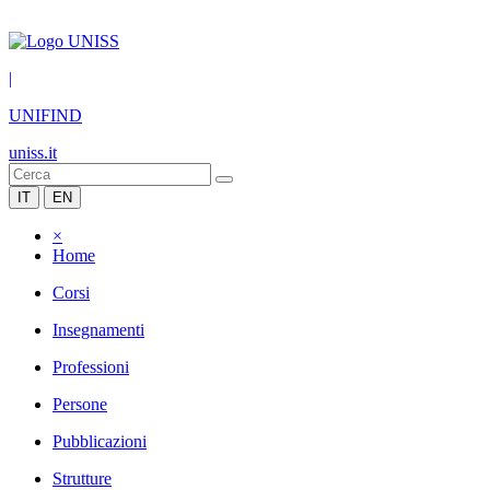
|
UNIFIND
uniss.it
IT
EN
×
Home
Corsi
Insegnamenti
Professioni
Persone
Pubblicazioni
Strutture