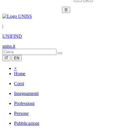
☰
|
UNIFIND
uniss.it
IT
EN
×
Home
Corsi
Insegnamenti
Professioni
Persone
Pubblicazioni