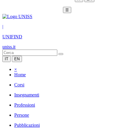
☰
|
UNIFIND
uniss.it
IT
EN
×
Home
Corsi
Insegnamenti
Professioni
Persone
Pubblicazioni