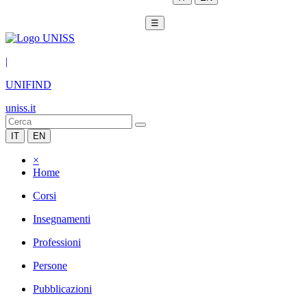
☰
|
UNIFIND
uniss.it
IT
EN
×
Home
Corsi
Insegnamenti
Professioni
Persone
Pubblicazioni