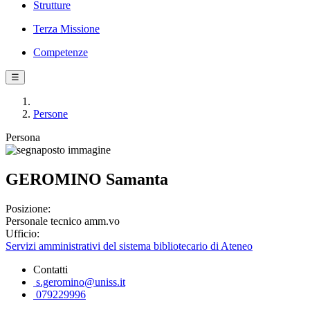
Strutture
Terza Missione
Competenze
☰
Persone
Persona
GEROMINO Samanta
Posizione:
Personale tecnico amm.vo
Ufficio:
Servizi amministrativi del sistema bibliotecario di Ateneo
Contatti
s.geromino@uniss.it
079229996