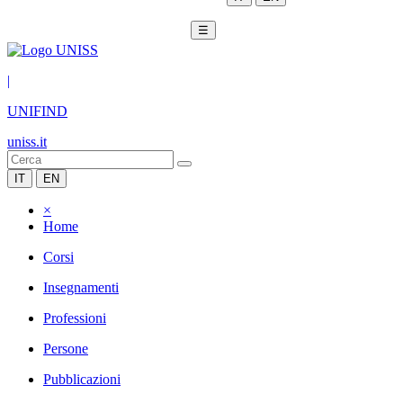
☰
|
UNIFIND
uniss.it
IT
EN
×
Home
Corsi
Insegnamenti
Professioni
Persone
Pubblicazioni