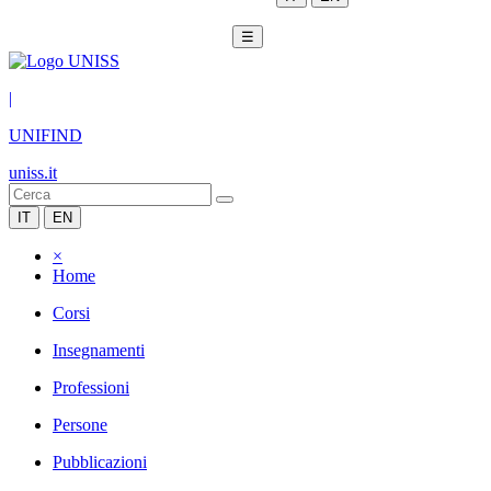
☰
|
UNIFIND
uniss.it
IT
EN
×
Home
Corsi
Insegnamenti
Professioni
Persone
Pubblicazioni