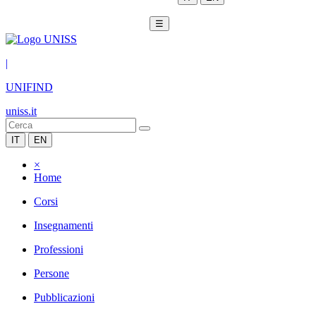
☰
|
UNIFIND
uniss.it
IT
EN
×
Home
Corsi
Insegnamenti
Professioni
Persone
Pubblicazioni