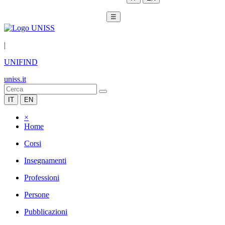
☰
|
UNIFIND
uniss.it
IT
EN
×
Home
Corsi
Insegnamenti
Professioni
Persone
Pubblicazioni