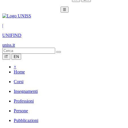
☰
|
UNIFIND
uniss.it
IT
EN
×
Home
Corsi
Insegnamenti
Professioni
Persone
Pubblicazioni