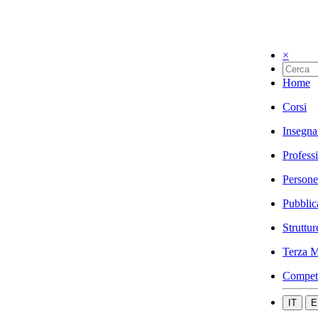
×
Home
Corsi
Insegna
Profess
Persone
Pubblic
Struttur
Terza M
Compet
IT
E