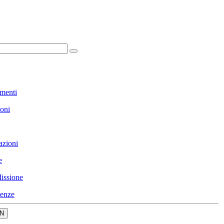
menti
ioni
azioni
e
issione
enze
N