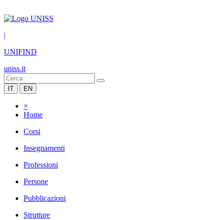
|
UNIFIND
uniss.it
IT
EN
×
Home
Corsi
Insegnamenti
Professioni
Persone
Pubblicazioni
Strutture