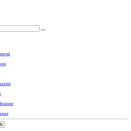
menti
ioni
azioni
e
issione
enze
N