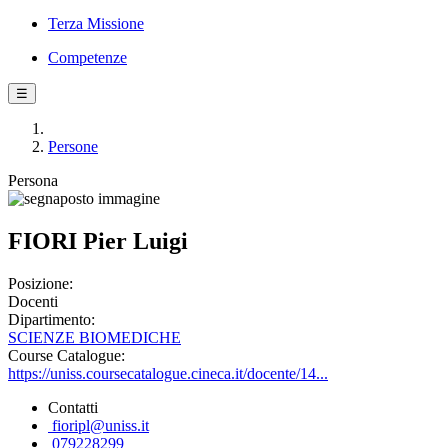
Terza Missione
Competenze
☰
Persone
Persona
FIORI Pier Luigi
Posizione:
Docenti
Dipartimento:
SCIENZE BIOMEDICHE
Course Catalogue:
https://uniss.coursecatalogue.cineca.it/docente/14...
Contatti
fioripl@uniss.it
079228299