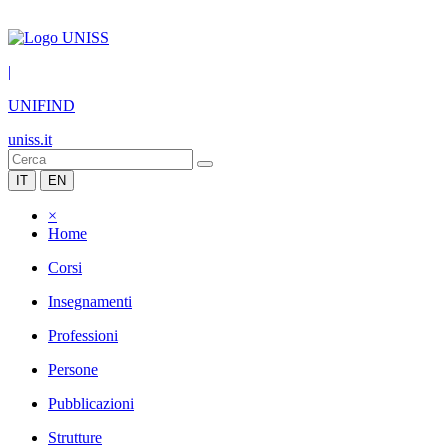
|
UNIFIND
uniss.it
IT
EN
×
Home
Corsi
Insegnamenti
Professioni
Persone
Pubblicazioni
Strutture