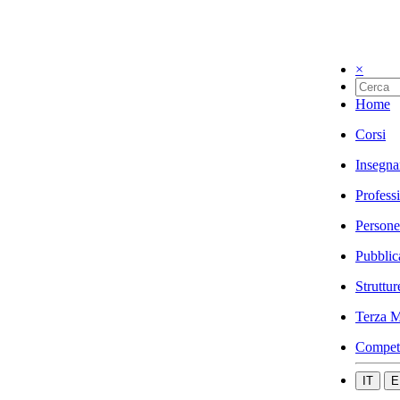
×
Home
Corsi
Insegna
Profess
Persone
Pubblic
Struttur
Terza M
Compet
IT
E