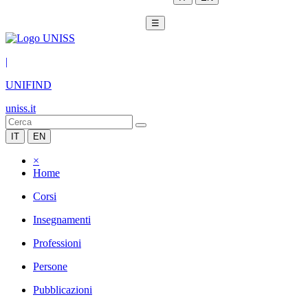
☰
|
UNIFIND
uniss.it
IT
EN
×
Home
Corsi
Insegnamenti
Professioni
Persone
Pubblicazioni