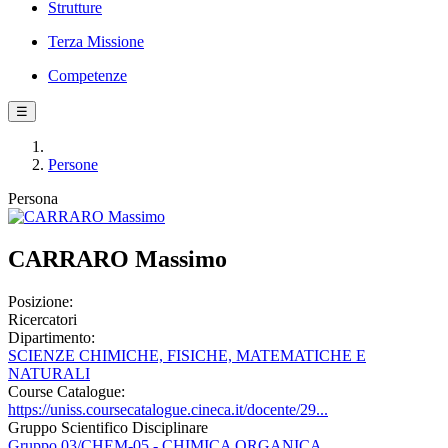
Strutture
Terza Missione
Competenze
☰
Persone
Persona
CARRARO Massimo
Posizione:
Ricercatori
Dipartimento:
SCIENZE CHIMICHE, FISICHE, MATEMATICHE E
NATURALI
Course Catalogue:
https://uniss.coursecatalogue.cineca.it/docente/29...
Gruppo Scientifico Disciplinare
Gruppo 03/CHEM-05 - CHIMICA ORGANICA