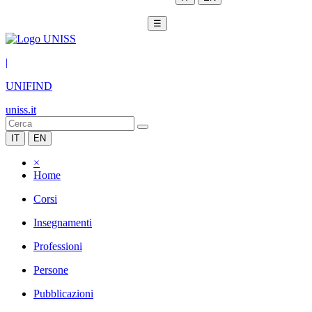
☰
|
UNIFIND
uniss.it
IT
EN
×
Home
Corsi
Insegnamenti
Professioni
Persone
Pubblicazioni