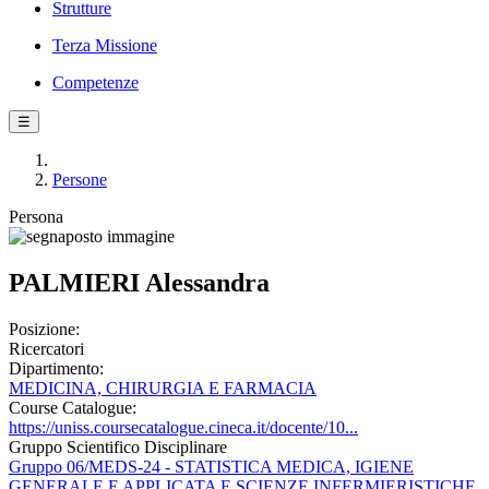
Strutture
Terza Missione
Competenze
☰
Persone
Persona
PALMIERI Alessandra
Posizione:
Ricercatori
Dipartimento:
MEDICINA, CHIRURGIA E FARMACIA
Course Catalogue:
https://uniss.coursecatalogue.cineca.it/docente/10...
Gruppo Scientifico Disciplinare
Gruppo 06/MEDS-24 - STATISTICA MEDICA, IGIENE
GENERALE E APPLICATA E SCIENZE INFERMIERISTICHE