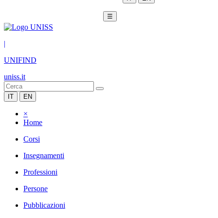
☰
|
UNIFIND
uniss.it
IT
EN
×
Home
Corsi
Insegnamenti
Professioni
Persone
Pubblicazioni