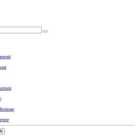
menti
ioni
azioni
e
issione
enze
N