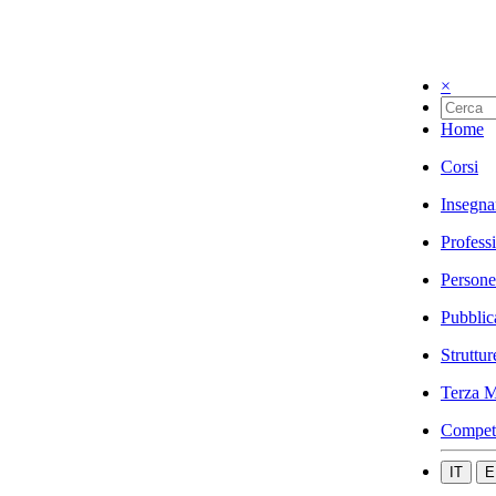
×
Home
Corsi
Insegna
Profess
Persone
Pubblic
Struttur
Terza M
Compet
IT
E