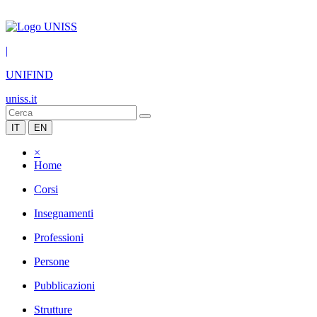
|
UNIFIND
uniss.it
IT
EN
×
Home
Corsi
Insegnamenti
Professioni
Persone
Pubblicazioni
Strutture