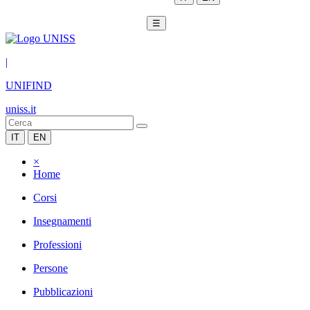
☰
|
UNIFIND
uniss.it
IT
EN
×
Home
Corsi
Insegnamenti
Professioni
Persone
Pubblicazioni