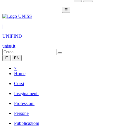
☰
|
UNIFIND
uniss.it
IT
EN
×
Home
Corsi
Insegnamenti
Professioni
Persone
Pubblicazioni