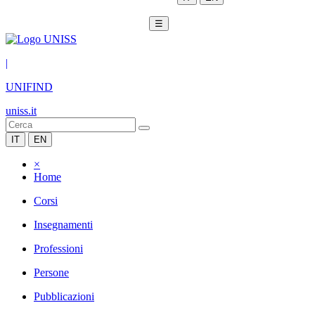
☰
|
UNIFIND
uniss.it
IT
EN
×
Home
Corsi
Insegnamenti
Professioni
Persone
Pubblicazioni