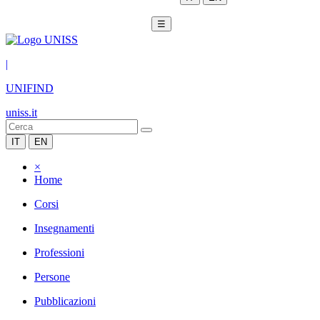
☰
|
UNIFIND
uniss.it
IT
EN
×
Home
Corsi
Insegnamenti
Professioni
Persone
Pubblicazioni