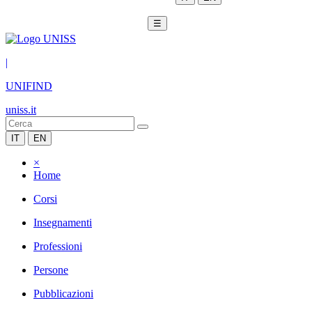
☰
|
UNIFIND
uniss.it
IT
EN
×
Home
Corsi
Insegnamenti
Professioni
Persone
Pubblicazioni