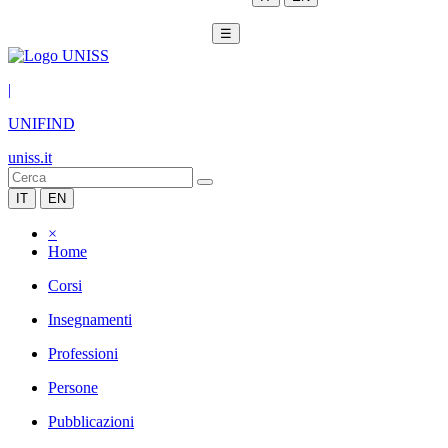
☰
|
UNIFIND
uniss.it
IT
EN
×
Home
Corsi
Insegnamenti
Professioni
Persone
Pubblicazioni