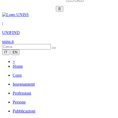
☰
|
UNIFIND
uniss.it
IT
EN
×
Home
Corsi
Insegnamenti
Professioni
Persone
Pubblicazioni