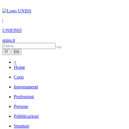
|
UNIFIND
uniss.it
IT
EN
×
Home
Corsi
Insegnamenti
Professioni
Persone
Pubblicazioni
Strutture