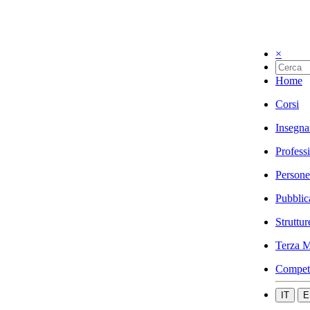
×
Home
Corsi
Insegna
Profess
Persone
Pubblic
Struttur
Terza M
Compet
IT
E