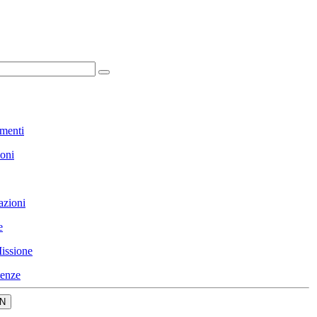
menti
ioni
azioni
e
issione
enze
N