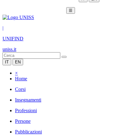
☰
|
UNIFIND
uniss.it
IT
EN
×
Home
Corsi
Insegnamenti
Professioni
Persone
Pubblicazioni