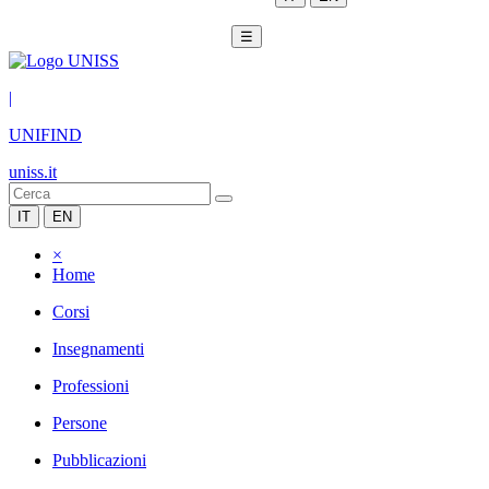
☰
|
UNIFIND
uniss.it
IT
EN
×
Home
Corsi
Insegnamenti
Professioni
Persone
Pubblicazioni