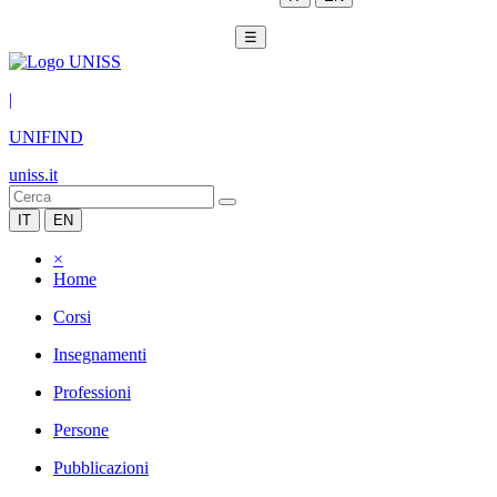
☰
|
UNIFIND
uniss.it
IT
EN
×
Home
Corsi
Insegnamenti
Professioni
Persone
Pubblicazioni