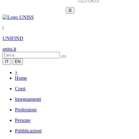
☰
|
UNIFIND
uniss.it
IT
EN
×
Home
Corsi
Insegnamenti
Professioni
Persone
Pubblicazioni