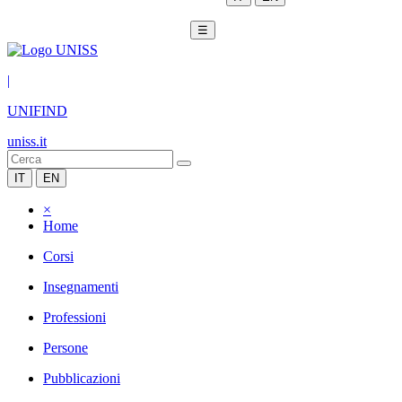
☰
|
UNIFIND
uniss.it
IT
EN
×
Home
Corsi
Insegnamenti
Professioni
Persone
Pubblicazioni