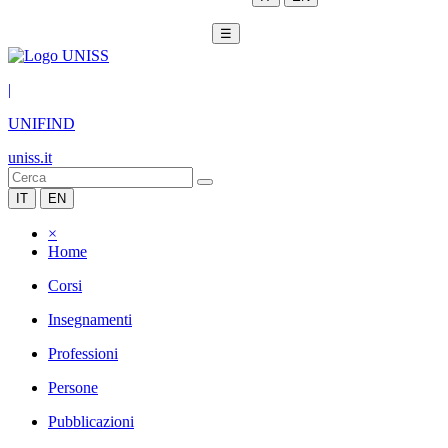
☰
|
UNIFIND
uniss.it
IT
EN
×
Home
Corsi
Insegnamenti
Professioni
Persone
Pubblicazioni