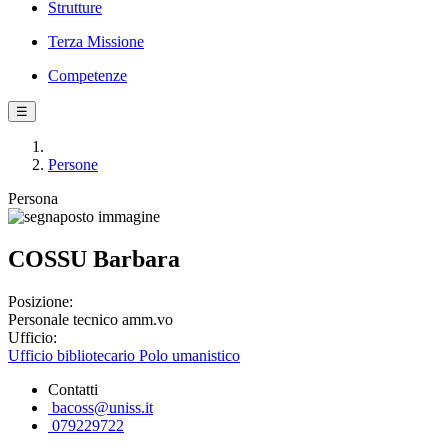
Strutture
Terza Missione
Competenze
☰
Persone
Persona
COSSU Barbara
Posizione:
Personale tecnico amm.vo
Ufficio:
Ufficio bibliotecario Polo umanistico
Contatti
bacoss@uniss.it
079229722