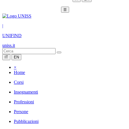
☰
|
UNIFIND
uniss.it
IT
EN
×
Home
Corsi
Insegnamenti
Professioni
Persone
Pubblicazioni