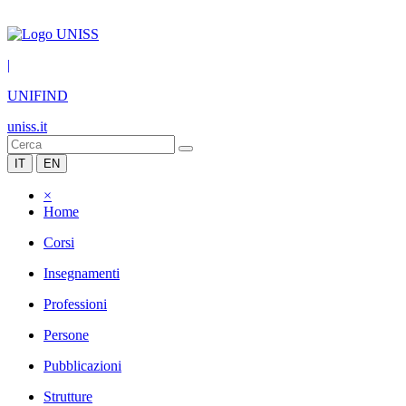
|
UNIFIND
uniss.it
IT
EN
×
Home
Corsi
Insegnamenti
Professioni
Persone
Pubblicazioni
Strutture