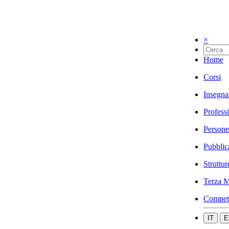
×
Home
Corsi
Insegna
Profess
Persone
Pubblic
Struttur
Terza M
Compet
IT
E