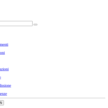
menti
ioni
azioni
e
issione
enze
N