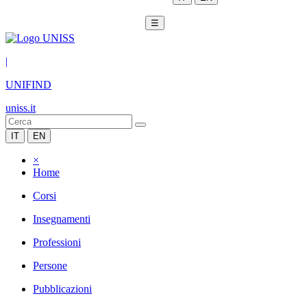
☰
|
UNIFIND
uniss.it
IT
EN
×
Home
Corsi
Insegnamenti
Professioni
Persone
Pubblicazioni