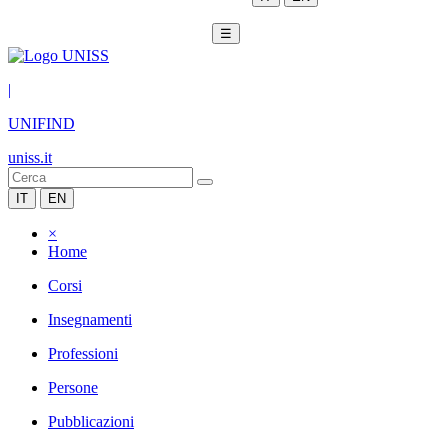
☰
|
UNIFIND
uniss.it
IT
EN
×
Home
Corsi
Insegnamenti
Professioni
Persone
Pubblicazioni