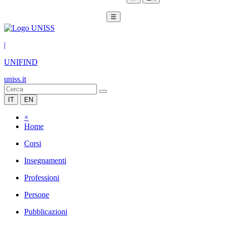
☰
|
UNIFIND
uniss.it
IT
EN
×
Home
Corsi
Insegnamenti
Professioni
Persone
Pubblicazioni