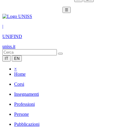
☰
|
UNIFIND
uniss.it
IT
EN
×
Home
Corsi
Insegnamenti
Professioni
Persone
Pubblicazioni