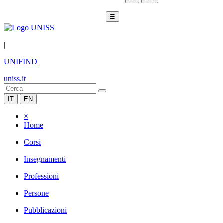
☰
|
UNIFIND
uniss.it
IT
EN
×
Home
Corsi
Insegnamenti
Professioni
Persone
Pubblicazioni