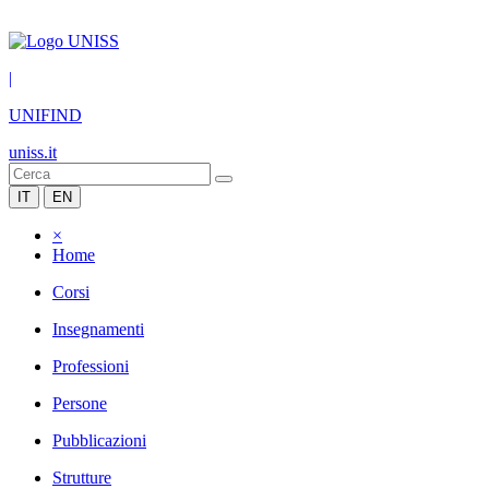
|
UNIFIND
uniss.it
IT
EN
×
Home
Corsi
Insegnamenti
Professioni
Persone
Pubblicazioni
Strutture