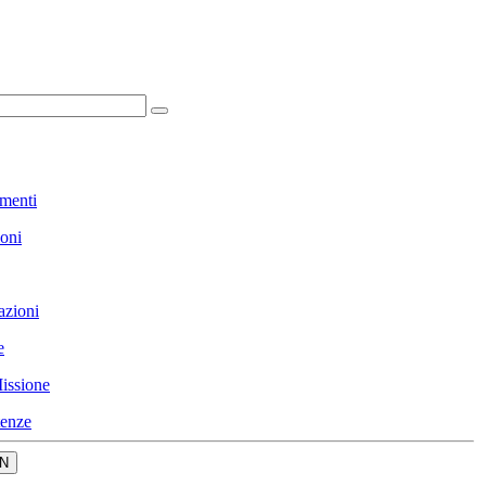
menti
ioni
azioni
e
issione
enze
N