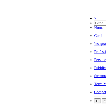
×
Home
Corsi
Insegna
Profess
Persone
Pubblic
Struttur
Terza M
Compet
IT
E