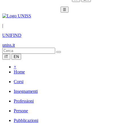
☰
|
UNIFIND
uniss.it
IT
EN
×
Home
Corsi
Insegnamenti
Professioni
Persone
Pubblicazioni