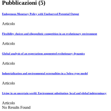
Pubblicazioni (5)
Endogenous Monetary Policy with Unobserved Potential Output
Articolo
Flexibility choices and oligopolistic competition in an evolutionary environment
Articolo
Global analysis of an expectations augmented evolutionary dynamics
Articolo
Industrialization and environmental externalities in a Solow-type model
Articolo
Living in an uncertain world: Environment substitution, local and global indeterminacy
Articolo
No Results Found