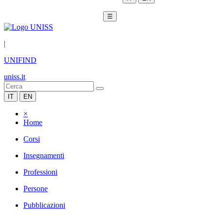
☰
|
UNIFIND
uniss.it
IT
EN
×
Home
Corsi
Insegnamenti
Professioni
Persone
Pubblicazioni