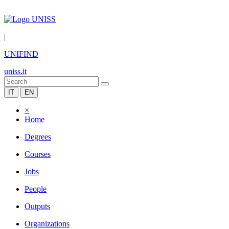
|
UNIFIND
uniss.it
IT
EN
×
Home
Degrees
Courses
Jobs
People
Outputs
Organizations