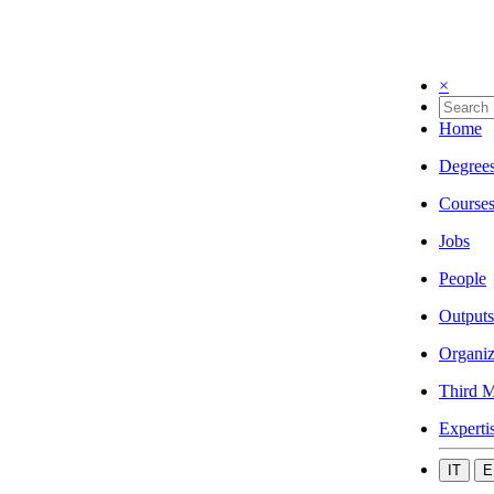
×
Home
Degree
Course
Jobs
People
Outputs
Organiz
Third M
Experti
IT
E