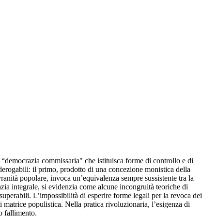
a “democrazia commissaria" che istituisca forme di controllo e di
nderogabili: il primo, prodotto di una concezione monistica della
ovranità popolare, invoca un’equivalenza sempre sussistente tra la
azia integrale, si evidenzia come alcune incongruità teoriche di
erabili. L’impossibilità di esperire forme legali per la revoca dei
 matrice populistica. Nella pratica rivoluzionaria, l’esigenza di
o fallimento.