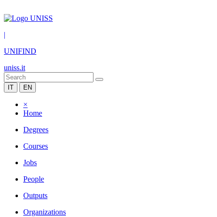
|
UNIFIND
uniss.it
IT
EN
×
Home
Degrees
Courses
Jobs
People
Outputs
Organizations