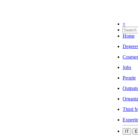
×
Home
Degree
Course
Jobs
People
Outputs
Organiz
Third M
Experti
IT
E