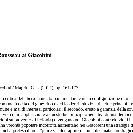
Rousseau ai Giacobini
cobini / Magrin, G.. - (2017), pp. 161-177.
lla critica del libero mandato parlamentare e nella configurazione di un
 comune fedeltà del ginevrino e dei leader rivoluzionari a due principi i
mune e mai di interessi particolari; il secondo, eretto a garanzia della s
tivi di dare applicazione a questi due principi orientativi di una democr
oni sul governo di Polonia) divengano nei Giacobini contraddizioni insup
una volontà popolare incorrotta alimentano nei Giacobini una strategia di
 nella pretesa di una “purezza” dei rappresentanti, destinata a un tragic