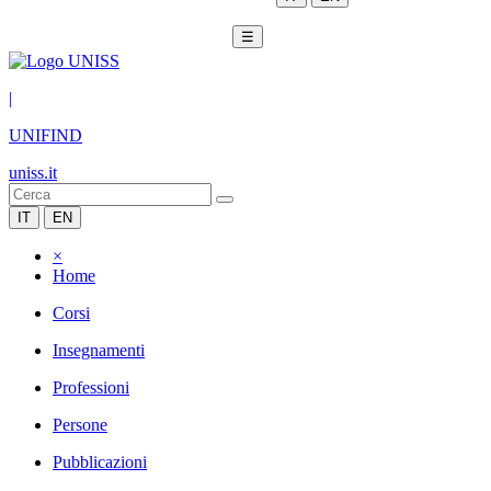
☰
|
UNIFIND
uniss.it
IT
EN
×
Home
Corsi
Insegnamenti
Professioni
Persone
Pubblicazioni