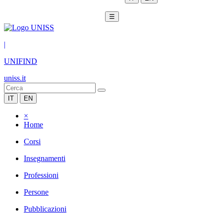
☰
|
UNIFIND
uniss.it
IT
EN
×
Home
Corsi
Insegnamenti
Professioni
Persone
Pubblicazioni