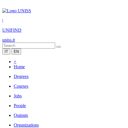
|
UNIFIND
uniss.it
IT
EN
×
Home
Degrees
Courses
Jobs
People
Outputs
Organizations