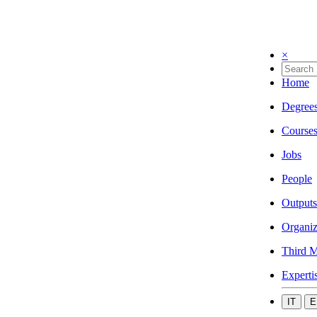
×
Home
Degree
Course
Jobs
People
Outputs
Organiz
Third M
Experti
IT
E