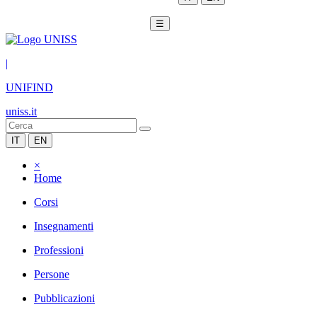
☰
|
UNIFIND
uniss.it
IT
EN
×
Home
Corsi
Insegnamenti
Professioni
Persone
Pubblicazioni