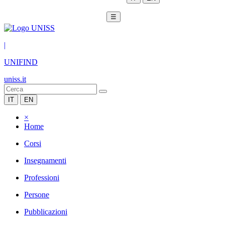
☰
|
UNIFIND
uniss.it
IT
EN
×
Home
Corsi
Insegnamenti
Professioni
Persone
Pubblicazioni