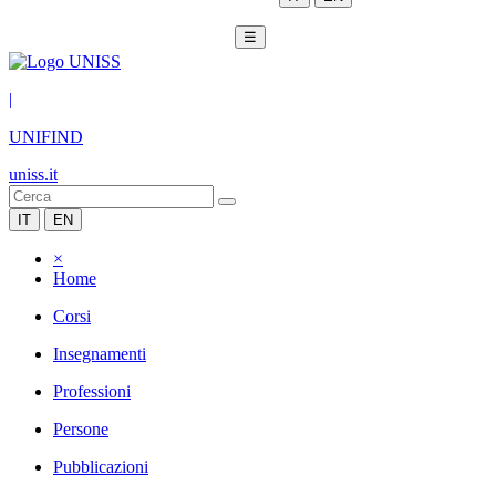
☰
|
UNIFIND
uniss.it
IT
EN
×
Home
Corsi
Insegnamenti
Professioni
Persone
Pubblicazioni